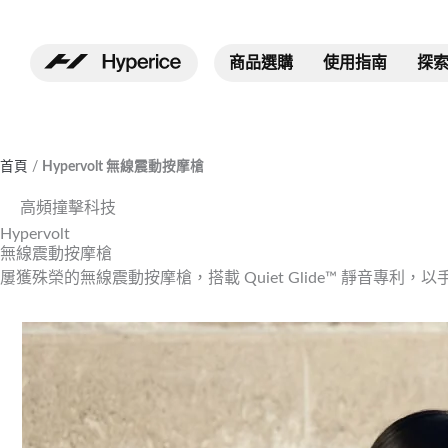
跳
至
商品選購
使用指南
探
主
要
內
容
首頁
/
Hypervolt 無線震動按摩槍​
高頻撞擊科技
Hypervolt
無線震動按摩槍
屢獲殊榮的無線震動按摩槍，搭載 Quiet Glide™ 靜音