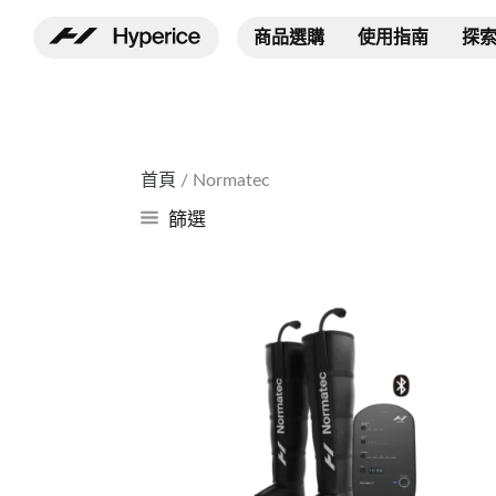
跳
商品選購
使用指南
探
至
主
要
內
容
首頁
/ Normatec
篩選